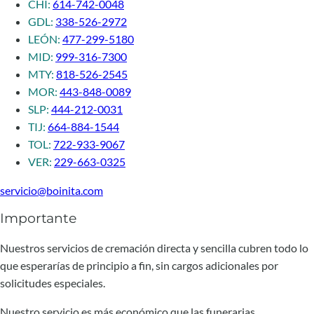
CHI:
614-742-0048
GDL:
338-526-2972
LEÓN:
477-299-5180
MID:
999-316-7300
MTY:
818-526-2545
MOR:
443-848-0089
SLP:
444-212-0031
TIJ:
664-884-1544
TOL:
722-933-9067
VER:
229-663-0325
servicio@boinita.com
Importante
Nuestros servicios de cremación directa y sencilla cubren todo lo
que esperarías de principio a fin, sin cargos adicionales por
solicitudes especiales.
Nuestro servicio es más económico que las funerarias