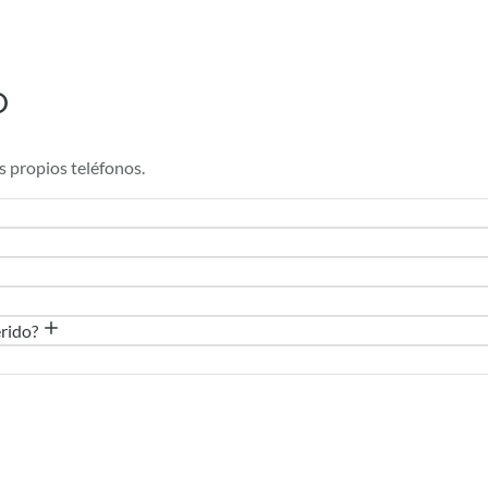
o
s propios teléfonos.
erido?