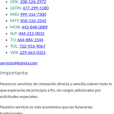
GDL:
338-526-2972
LEÓN:
477-299-5180
MID:
999-316-7300
MTY:
818-526-2545
MOR:
443-848-0089
SLP:
444-212-0031
TIJ:
664-884-1544
TOL:
722-933-9067
VER:
229-663-0325
servicio@boinita.com
Importante
Nuestros servicios de cremación directa y sencilla cubren todo lo
que esperarías de principio a fin, sin cargos adicionales por
solicitudes especiales.
Nuestro servicio es más económico que las funerarias
tradicionales.