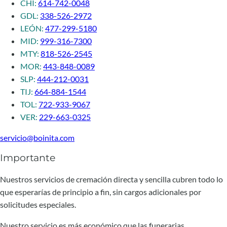
CHI:
614-742-0048
GDL:
338-526-2972
LEÓN:
477-299-5180
MID:
999-316-7300
MTY:
818-526-2545
MOR:
443-848-0089
SLP:
444-212-0031
TIJ:
664-884-1544
TOL:
722-933-9067
VER:
229-663-0325
servicio@boinita.com
Importante
Nuestros servicios de cremación directa y sencilla cubren todo lo
que esperarías de principio a fin, sin cargos adicionales por
solicitudes especiales.
Nuestro servicio es más económico que las funerarias