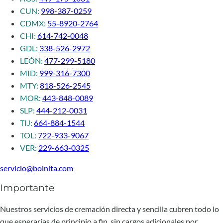
CUN:
998-387-0259
CDMX:
55-8920-2764
CHI:
614-742-0048
GDL:
338-526-2972
LEÓN:
477-299-5180
MID:
999-316-7300
MTY:
818-526-2545
MOR:
443-848-0089
SLP:
444-212-0031
TIJ:
664-884-1544
TOL:
722-933-9067
VER:
229-663-0325
servicio@boinita.com
Importante
Nuestros servicios de cremación directa y sencilla cubren todo lo
que esperarías de principio a fin, sin cargos adicionales por