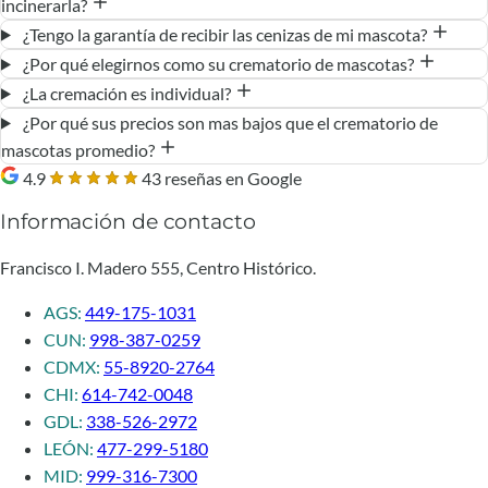
incinerarla?
¿Tengo la garantía de recibir las cenizas de mi mascota?
¿Por qué elegirnos como su crematorio de mascotas?
¿La cremación es individual?
¿Por qué sus precios son mas bajos que el crematorio de
mascotas promedio?
4.9
43 reseñas en Google
Información de contacto
Francisco I. Madero 555, Centro Histórico.
AGS:
449-175-1031
CUN:
998-387-0259
CDMX:
55-8920-2764
CHI:
614-742-0048
GDL:
338-526-2972
LEÓN:
477-299-5180
MID:
999-316-7300