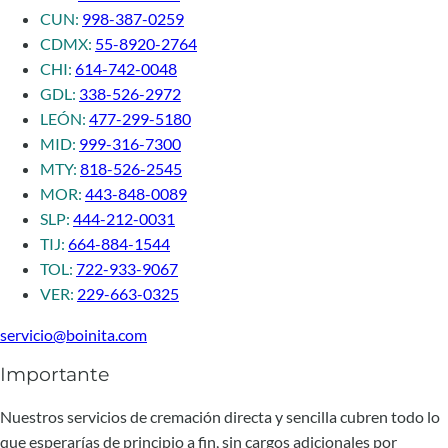
CUN:
998-387-0259
CDMX:
55-8920-2764
CHI:
614-742-0048
GDL:
338-526-2972
LEÓN:
477-299-5180
MID:
999-316-7300
MTY:
818-526-2545
MOR:
443-848-0089
SLP:
444-212-0031
TIJ:
664-884-1544
TOL:
722-933-9067
VER:
229-663-0325
servicio@boinita.com
Importante
Nuestros servicios de cremación directa y sencilla cubren todo lo
que esperarías de principio a fin, sin cargos adicionales por