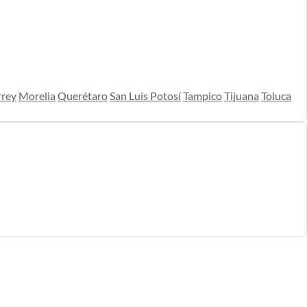
rey
Morelia
Querétaro
San Luis Potosí
Tampico
Tijuana
Toluca