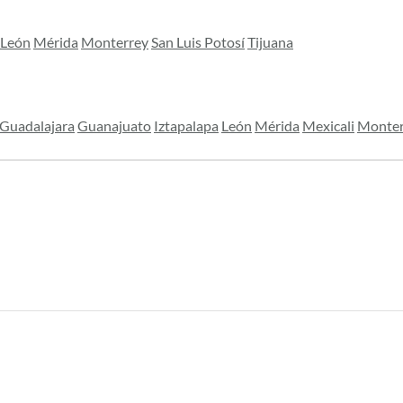
León
Mérida
Monterrey
San Luis Potosí
Tijuana
Guadalajara
Guanajuato
Iztapalapa
León
Mérida
Mexicali
Monter