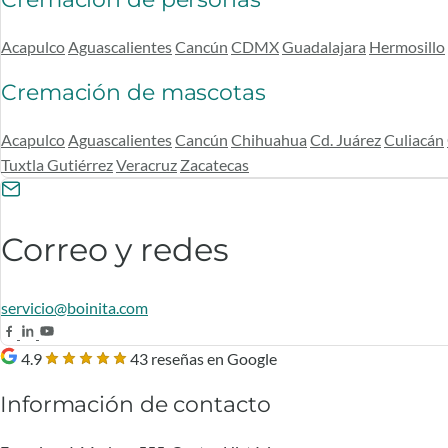
Acapulco
Aguascalientes
Cancún
CDMX
Guadalajara
Hermosillo
Cremación de mascotas
Acapulco
Aguascalientes
Cancún
Chihuahua
Cd. Juárez
Culiacán
Tuxtla Gutiérrez
Veracruz
Zacatecas
Correo y redes
servicio@boinita.com
4.9
43 reseñas en Google
Información de contacto