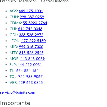
Francisco I. Madero 555, Centro Histórico.
AGS:
449-175-1031
CUN:
998-387-0259
CDMX:
55-8920-2764
CHI:
614-742-0048
GDL:
338-526-2972
LEÓN:
477-299-5180
MID:
999-316-7300
MTY:
818-526-2545
MOR:
443-848-0089
SLP:
444-212-0031
TIJ:
664-884-1544
TOL:
722-933-9067
VER:
229-663-0325
servicio@boinita.com
Importante