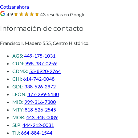
Cotizar ahora
4.9
43 reseñas en Google
Información de contacto
Francisco I. Madero 555, Centro Histórico.
AGS:
449-175-1031
CUN:
998-387-0259
CDMX:
55-8920-2764
CHI:
614-742-0048
GDL:
338-526-2972
LEÓN:
477-299-5180
MID:
999-316-7300
MTY:
818-526-2545
MOR:
443-848-0089
SLP:
444-212-0031
TIJ:
664-884-1544