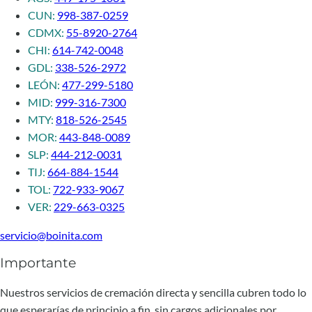
CUN:
998-387-0259
CDMX:
55-8920-2764
CHI:
614-742-0048
GDL:
338-526-2972
LEÓN:
477-299-5180
MID:
999-316-7300
MTY:
818-526-2545
MOR:
443-848-0089
SLP:
444-212-0031
TIJ:
664-884-1544
TOL:
722-933-9067
VER:
229-663-0325
servicio@boinita.com
Importante
Nuestros servicios de cremación directa y sencilla cubren todo lo
que esperarías de principio a fin, sin cargos adicionales por