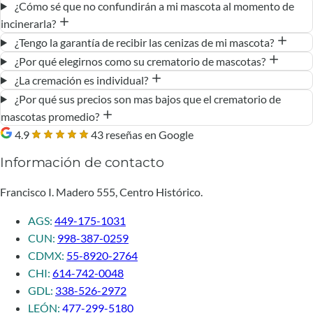
¿Cómo sé que no confundirán a mi mascota al momento de
incinerarla?
¿Tengo la garantía de recibir las cenizas de mi mascota?
¿Por qué elegirnos como su crematorio de mascotas?
¿La cremación es individual?
¿Por qué sus precios son mas bajos que el crematorio de
mascotas promedio?
4.9
43 reseñas en Google
Información de contacto
Francisco I. Madero 555, Centro Histórico.
AGS:
449-175-1031
CUN:
998-387-0259
CDMX:
55-8920-2764
CHI:
614-742-0048
GDL:
338-526-2972
LEÓN:
477-299-5180