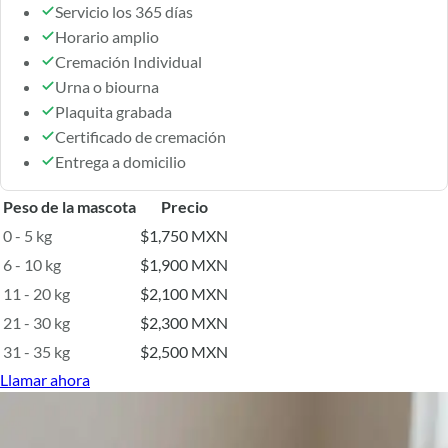
Servicio los 365 días
Horario amplio
Cremación Individual
Urna o biourna
Plaquita grabada
Certificado de cremación
Entrega a domicilio
Peso de la mascota
Precio
0 - 5 kg
$1,750 MXN
6 - 10 kg
$1,900 MXN
11 - 20 kg
$2,100 MXN
21 - 30 kg
$2,300 MXN
31 - 35 kg
$2,500 MXN
Llamar ahora