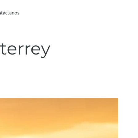
táctanos
terrey