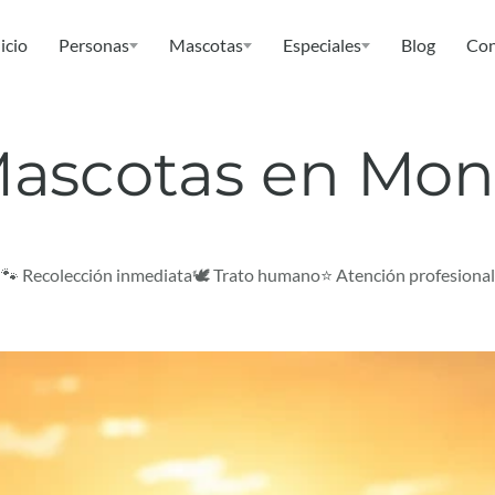
icio
Personas
Mascotas
Especiales
Blog
Con
ascotas en Mon
🐾 Recolección inmediata
🕊️ Trato humano
⭐ Atención profesional