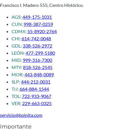
Francisco I. Madero 555, Centro Histórico.
AGS:
449-175-1031
CUN:
998-387-0259
CDMX:
55-8920-2764
CHI:
614-742-0048
GDL:
338-526-2972
LEÓN:
477-299-5180
MID:
999-316-7300
MTY:
818-526-2545
MOR:
443-848-0089
SLP:
444-212-0031
TIJ:
664-884-1544
TOL:
722-933-9067
VER:
229-663-0325
servicio@boinita.com
Importante