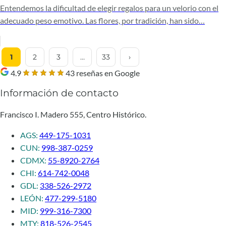
Entendemos la dificultad de elegir regalos para un velorio con el
adecuado peso emotivo. Las flores, por tradición, han sido…
1
2
3
…
33
›
4.9
43 reseñas en Google
Información de contacto
Francisco I. Madero 555, Centro Histórico.
AGS:
449-175-1031
CUN:
998-387-0259
CDMX:
55-8920-2764
CHI:
614-742-0048
GDL:
338-526-2972
LEÓN:
477-299-5180
MID:
999-316-7300
MTY:
818-526-2545