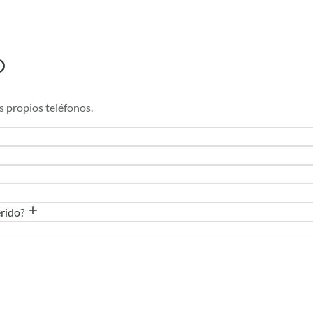
o
s propios teléfonos.
erido?