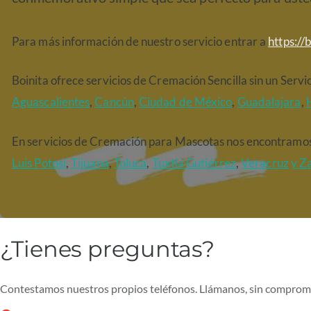
Para más información de nuestro servicio entrar a
https://
Boinita ofrece servicios de Cremación Sencilla sin un Servic
Aguascalientes
,
Cancún
,
Ciudad de México
,
Guadalajara
,
En servicios de Cremación para Mascotas nos encontramos
Luis Potosí
,
Tijuana
,
Toluca
,
Tuxtla Gutiérrez
,
Veracruz
y Z
¿Tienes preguntas?
Contestamos nuestros propios teléfonos. Llámanos, sin comprom