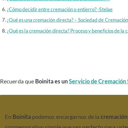
¿Cómo decidir entre cremación o entierro? -Stelae
¿Qué es una cremación directa? – Sociedad de Cremació
¿Qué es la cremación directa? Proceso y beneficios de la 
Recuerda que
Boinita es un
Servicio de Cremación S
En
Boinita
podemos encargarnos de la
cremación 
conmemorativo simple que sea perfecto para usted 