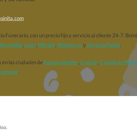
boinita.com
io Funerario, con un precio fijo y servicio al cliente 24-7. Bo
Hermosillo
,
León
,
Mérida
,
Monterrey
y
San Luis Potosí
.
 en las ciudades de
Aguascalientes
,
Cancún
,
Ciudad de Méxi
acatecas
.
iso.