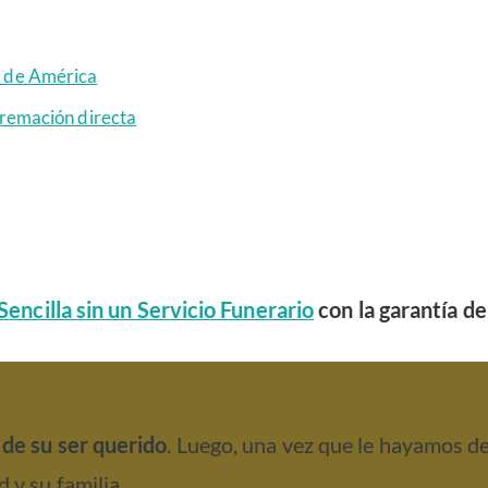
n de América
cremación directa
encilla sin un Servicio Funerario
con la garantía de
de su ser querido
. Luego, una vez que le hayamos de
y su familia.