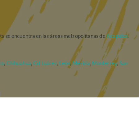
inita se encuentra en las áreas metropolitanas de
Acapulco
,
co
,
Chihuahua
,
Cd Juárez
,
León
,
Mérida
,
Monterrey
,
San