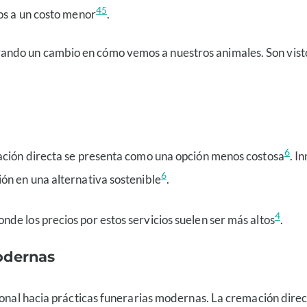
4
5
dos a un costo menor
.
ando un cambio en cómo vemos a nuestros animales. Son vist
6
mación directa se presenta como una opción menos costosa
. I
6
ón en una alternativa sostenible
.
4
de los precios por estos servicios suelen ser más altos
.
Modernas
rsonal hacia prácticas funerarias modernas. La cremación dir