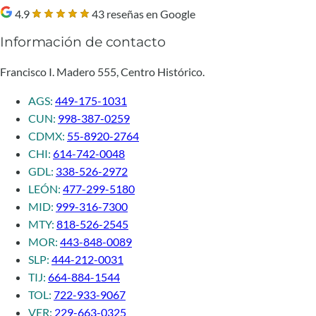
4.9
43 reseñas en Google
Información de contacto
Francisco I. Madero 555, Centro Histórico.
AGS:
449-175-1031
CUN:
998-387-0259
CDMX:
55-8920-2764
CHI:
614-742-0048
GDL:
338-526-2972
LEÓN:
477-299-5180
MID:
999-316-7300
MTY:
818-526-2545
MOR:
443-848-0089
SLP:
444-212-0031
TIJ:
664-884-1544
TOL:
722-933-9067
VER:
229-663-0325