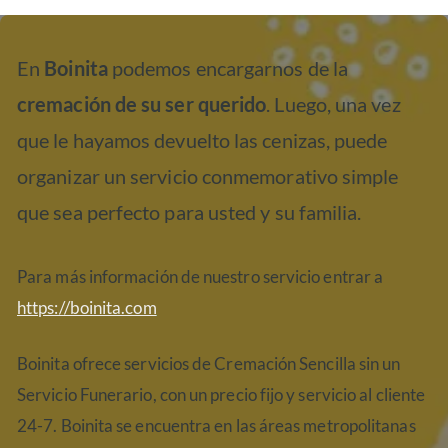
En
Boinita
podemos encargarnos de la
cremación de su ser querido
. Luego, una vez
que le hayamos devuelto las cenizas, puede
organizar un servicio conmemorativo simple
que sea perfecto para usted y su familia.
Para más información de nuestro servicio entrar a
https://boinita.com
Boinita ofrece servicios de Cremación Sencilla sin un
Servicio Funerario, con un precio fijo y servicio al cliente
24-7. Boinita se encuentra en las áreas metropolitanas