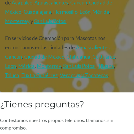
de
Acapulco
,
Aguascalientes
,
Cancún
,
Ciudad de
México
,
Guadalajara
,
Hermosillo
,
León
,
Mérida
,
Monterrey
y
San Luis Potosí
.
En servicios de Cremación para Mascotas nos
encontramos en las ciudades de
Aguascalientes
,
Cancún
,
Ciudad de México
,
Chihuahua
,
Cd Juárez
,
León
,
Mérida
,
Monterrey
,
San Luis Potosí
,
Tijuana
,
Toluca
,
Tuxtla Gutiérrez
,
Veracruz
y Zacatecas
.
¿Tienes preguntas?
Contestamos nuestros propios teléfonos. Llámanos, sin
compromiso.