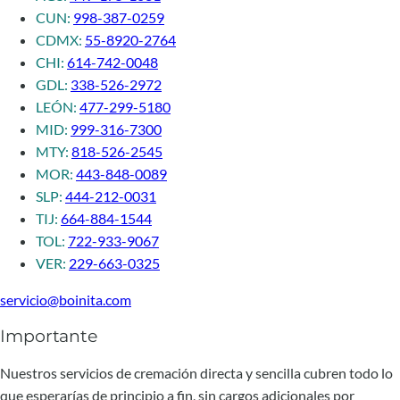
CUN:
998-387-0259
CDMX:
55-8920-2764
CHI:
614-742-0048
GDL:
338-526-2972
LEÓN:
477-299-5180
MID:
999-316-7300
MTY:
818-526-2545
MOR:
443-848-0089
SLP:
444-212-0031
TIJ:
664-884-1544
TOL:
722-933-9067
VER:
229-663-0325
servicio@boinita.com
Importante
Nuestros servicios de cremación directa y sencilla cubren todo lo
que esperarías de principio a fin, sin cargos adicionales por