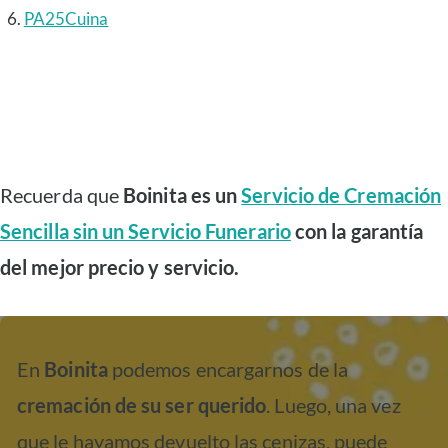
PA25Cuina
Recuerda que
Boinita es un
Servicio de Cremación
Sencilla sin un Servicio Funerario
con la garantía
del mejor precio y servicio.
En
Boinita
podemos encargarnos de la
cremación de su ser querido
. Luego, una vez
que le hayamos devuelto las cenizas, puede