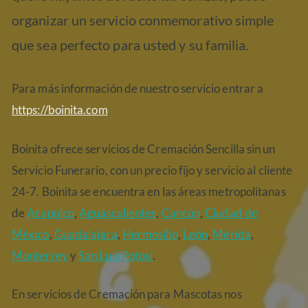
organizar un servicio conmemorativo simple
que sea perfecto para usted y su familia.
Para más información de nuestro servicio entrar a
https://boinita.com
Boinita ofrece servicios de Cremación Sencilla sin un
Servicio Funerario, con un precio fijo y servicio al cliente
24-7. Boinita se encuentra en las áreas metropolitanas
de
Acapulco
,
Aguascalientes
,
Cancún
,
Ciudad de
México
,
Guadalajara
,
Hermosillo
,
León
,
Mérida
,
Monterrey
y
San Luis Potosí
.
En servicios de Cremación para Mascotas nos