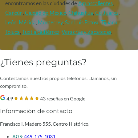
encontramos en las ciudades de
Aguascalientes
,
Cancún
,
Ciudad de México
,
Chihuahua
,
Cd Juárez
,
León
,
Mérida
,
Monterrey
,
San Luis Potosí
,
Tijuana
,
Toluca
,
Tuxtla Gutiérrez
,
Veracruz
y Zacatecas
.
¿Tienes preguntas?
Contestamos nuestros propios teléfonos. Llámanos, sin
compromiso.
4.9
43 reseñas en Google
Información de contacto
Francisco I. Madero 555, Centro Histórico.
AGS:
449-175-1031