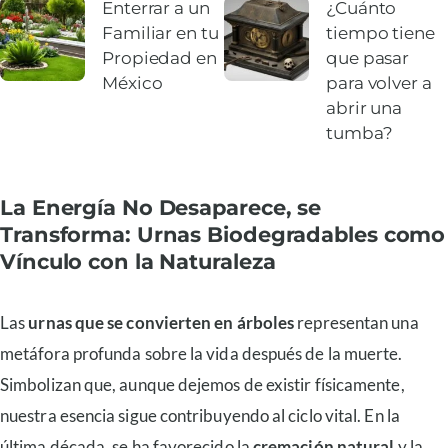
Enterrar a un
¿Cuánto
Familiar en tu
tiempo tiene
Propiedad en
que pasar
México
para volver a
abrir una
tumba?
La Energía No Desaparece, se
Transforma: Urnas Biodegradables como
Vínculo con la Naturaleza
Las
urnas que se convierten en árboles
representan una
metáfora profunda sobre la vida después de la muerte.
Simbolizan que, aunque dejemos de existir físicamente,
nuestra esencia sigue contribuyendo al ciclo vital. En la
última década, se ha favorecido la
cremación natural
y la