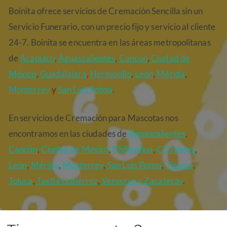
Boinita ofrece servicios de Cremación Sencilla sin un
Servicio Funerario, con un precio fijo y servicio al cliente
24-7. Boinita se encuentra en las áreas metropolitanas
de
Acapulco
,
Aguascalientes
,
Cancún
,
Ciudad de
México
,
Guadalajara
,
Hermosillo
,
León
,
Mérida
,
Monterrey
y
San Luis Potosí
.
En servicios de Cremación para Mascotas nos
encontramos en las ciudades de
Aguascalientes
,
Cancún
,
Ciudad de México
,
Chihuahua
,
Cd Juárez
,
León
,
Mérida
,
Monterrey
,
San Luis Potosí
,
Tijuana
,
Toluca
,
Tuxtla Gutiérrez
,
Veracruz
y Zacatecas
.