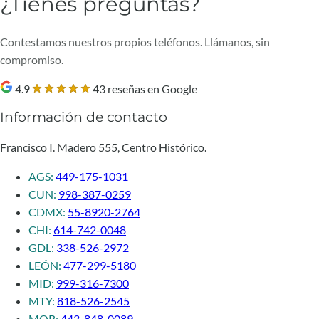
¿Tienes preguntas?
Contestamos nuestros propios teléfonos. Llámanos, sin
compromiso.
4.9
43 reseñas en Google
Información de contacto
Francisco I. Madero 555, Centro Histórico.
AGS:
449-175-1031
CUN:
998-387-0259
CDMX:
55-8920-2764
CHI:
614-742-0048
GDL:
338-526-2972
LEÓN:
477-299-5180
MID:
999-316-7300
MTY:
818-526-2545
MOR:
443-848-0089