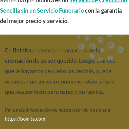
Recuerda que
Boinita es un
Servicio de Cremación
Sencilla sin un Servicio Funerario
con la garantía
del mejor precio y servicio.
En
Boinita
podemos encargarnos de la
cremación de su ser querido
. Luego, una vez
que le hayamos devuelto las cenizas, puede
organizar un servicio conmemorativo simple
que sea perfecto para usted y su familia.
Para más información de nuestro servicio entrar a
https://boinita.com