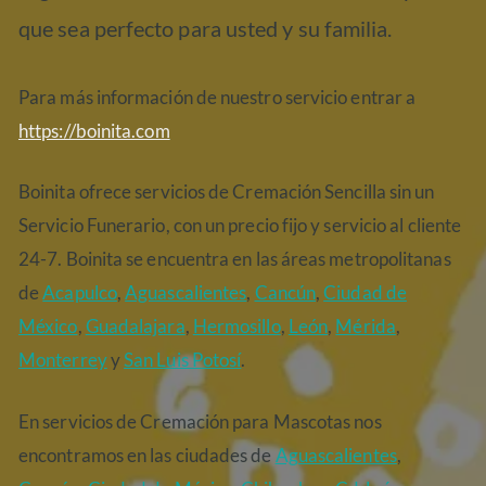
que sea perfecto para usted y su familia.
Para más información de nuestro servicio entrar a
https://boinita.com
Boinita ofrece servicios de Cremación Sencilla sin un
Servicio Funerario, con un precio fijo y servicio al cliente
24-7. Boinita se encuentra en las áreas metropolitanas
de
Acapulco
,
Aguascalientes
,
Cancún
,
Ciudad de
México
,
Guadalajara
,
Hermosillo
,
León
,
Mérida
,
Monterrey
y
San Luis Potosí
.
En servicios de Cremación para Mascotas nos
encontramos en las ciudades de
Aguascalientes
,