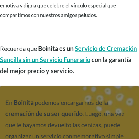
emotiva y digna que celebre el vínculo especial que
compartimos con nuestros amigos peludos.
Recuerda que
Boinita es un
Servicio de Cremación
Sencilla sin un Servicio Funerario
con la garantía
del mejor precio y servicio.
En
Boinita
podemos encargarnos de la
cremación de su ser querido
. Luego, una vez
que le hayamos devuelto las cenizas, puede
organizar un servicio conmemorativo simple