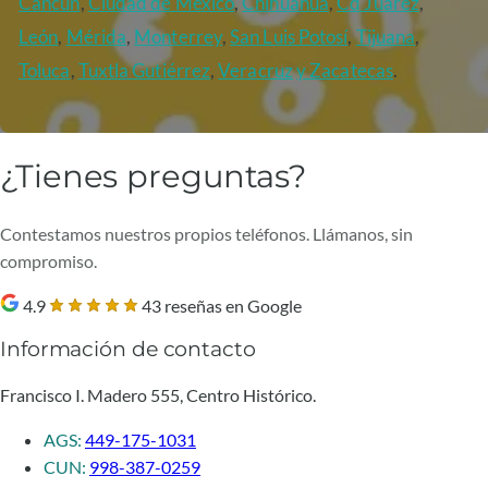
Cancún
,
Ciudad de México
,
Chihuahua
,
Cd Juárez
,
León
,
Mérida
,
Monterrey
,
San Luis Potosí
,
Tijuana
,
Toluca
,
Tuxtla Gutiérrez
,
Veracruz
y Zacatecas
.
¿Tienes preguntas?
Contestamos nuestros propios teléfonos. Llámanos, sin
compromiso.
4.9
43 reseñas en Google
Información de contacto
Francisco I. Madero 555, Centro Histórico.
AGS:
449-175-1031
CUN:
998-387-0259