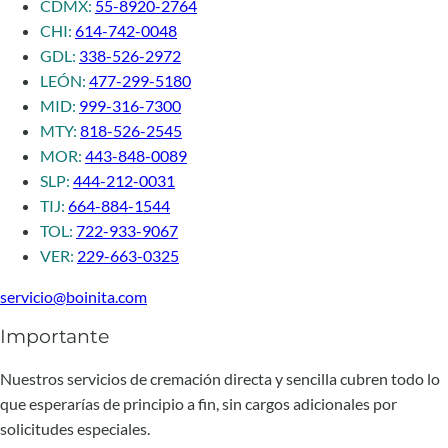
CDMX:
55-8920-2764
CHI:
614-742-0048
GDL:
338-526-2972
LEÓN:
477-299-5180
MID:
999-316-7300
MTY:
818-526-2545
MOR:
443-848-0089
SLP:
444-212-0031
TIJ:
664-884-1544
TOL:
722-933-9067
VER:
229-663-0325
servicio@boinita.com
Importante
Nuestros servicios de cremación directa y sencilla cubren todo lo
que esperarías de principio a fin, sin cargos adicionales por
solicitudes especiales.