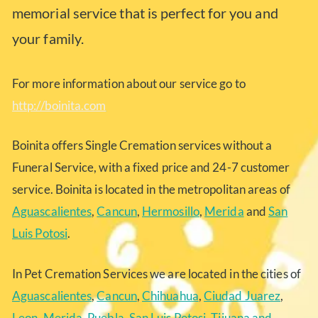
memorial service that is perfect for you and
your family.
For more information about our service go to
http://boinita.com
Boinita offers Single Cremation services without a
Funeral Service, with a fixed price and 24-7 customer
service. Boinita is located in the metropolitan areas of
Aguascalientes
,
Cancun
,
Hermosillo
,
Merida
and
San
Luis Potosi
.
In Pet Cremation Services we are located in the cities of
Aguascalientes
,
Cancun
,
Chihuahua
,
Ciudad Juarez
,
Leon
,
Merida
,
Puebla
,
San Luis Potosi
,
Tijuana
and