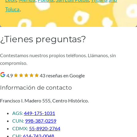
Toluca
.
¿Tienes preguntas?
Contestamos nuestros propios teléfonos. Llámanos, sin
compromiso.
4.9
43 reseñas en Google
Información de contacto
Francisco I. Madero 555, Centro Histórico.
AGS:
449-175-1031
CUN:
998-387-0259
CDMX:
55-8920-2764
CHI:
614-742-0048