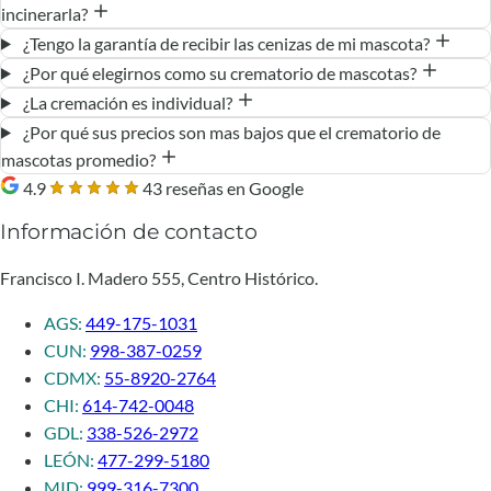
incinerarla?
¿Tengo la garantía de recibir las cenizas de mi mascota?
¿Por qué elegirnos como su crematorio de mascotas?
¿La cremación es individual?
¿Por qué sus precios son mas bajos que el crematorio de
mascotas promedio?
4.9
43 reseñas en Google
Información de contacto
Francisco I. Madero 555, Centro Histórico.
AGS:
449-175-1031
CUN:
998-387-0259
CDMX:
55-8920-2764
CHI:
614-742-0048
GDL:
338-526-2972
LEÓN:
477-299-5180
MID:
999-316-7300