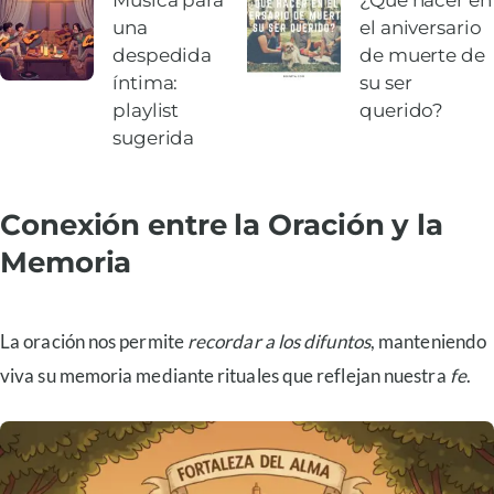
Música para
¿Qué hacer en
una
el aniversario
despedida
de muerte de
íntima:
su ser
playlist
querido?
sugerida
Conexión entre la Oración y la
Memoria
La oración nos permite
recordar a los difuntos
, manteniendo
viva su memoria mediante rituales que reflejan nuestra
fe
.