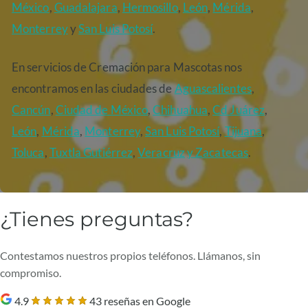
México
,
Guadalajara
,
Hermosillo
,
León
,
Mérida
,
Monterrey
y
San Luis Potosí
.
En servicios de Cremación para Mascotas nos
encontramos en las ciudades de
Aguascalientes
,
Cancún
,
Ciudad de México
,
Chihuahua
,
Cd Juárez
,
León
,
Mérida
,
Monterrey
,
San Luis Potosí
,
Tijuana
,
Toluca
,
Tuxtla Gutiérrez
,
Veracruz
y Zacatecas
.
¿Tienes preguntas?
Contestamos nuestros propios teléfonos. Llámanos, sin
compromiso.
4.9
43 reseñas en Google