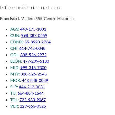
Información de contacto
Francisco I. Madero 555, Centro Histórico.
AGS:
449-175-1031
CUN:
998-387-0259
CDMX:
55-8920-2764
CHI:
614-742-0048
GDL:
338-526-2972
LEÓN:
477-299-5180
MID:
999-316-7300
MTY:
818-526-2545
MOR:
443-848-0089
SLP:
444-212-0031
TIJ:
664-884-1544
TOL:
722-933-9067
VER:
229-663-0325