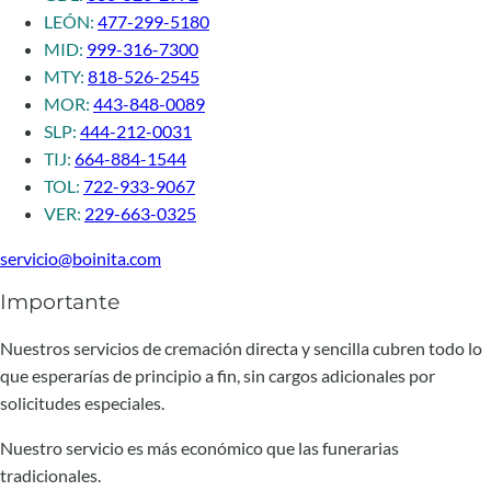
LEÓN:
477-299-5180
MID:
999-316-7300
MTY:
818-526-2545
MOR:
443-848-0089
SLP:
444-212-0031
TIJ:
664-884-1544
TOL:
722-933-9067
VER:
229-663-0325
servicio@boinita.com
Importante
Nuestros servicios de cremación directa y sencilla cubren todo lo
que esperarías de principio a fin, sin cargos adicionales por
solicitudes especiales.
Nuestro servicio es más económico que las funerarias
tradicionales.