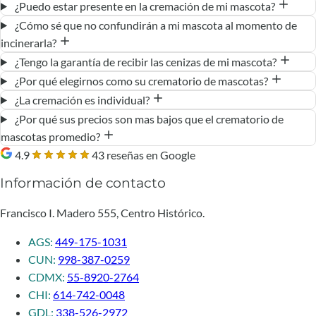
¿Puedo estar presente en la cremación de mi mascota?
¿Cómo sé que no confundirán a mi mascota al momento de
incinerarla?
¿Tengo la garantía de recibir las cenizas de mi mascota?
¿Por qué elegirnos como su crematorio de mascotas?
¿La cremación es individual?
¿Por qué sus precios son mas bajos que el crematorio de
mascotas promedio?
4.9
43 reseñas en Google
Información de contacto
Francisco I. Madero 555, Centro Histórico.
AGS:
449-175-1031
CUN:
998-387-0259
CDMX:
55-8920-2764
CHI:
614-742-0048
GDL:
338-526-2972