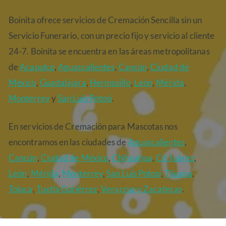
Boinita ofrece servicios de Cremación Sencilla sin un
Servicio Funerario, con un precio fijo y servicio al cliente
24-7. Boinita se encuentra en las áreas metropolitanas
de
Acapulco
,
Aguascalientes
,
Cancún
,
Ciudad de
México
,
Guadalajara
,
Hermosillo
,
León
,
Mérida
,
Monterrey
y
San Luis Potosí
.
En servicios de Cremación para Mascotas nos
encontramos en las ciudades de
Aguascalientes
,
Cancún
,
Ciudad de México
,
Chihuahua
,
Cd Juárez
,
León
,
Mérida
,
Monterrey
,
San Luis Potosí
,
Tijuana
,
Toluca
,
Tuxtla Gutiérrez
,
Veracruz
y Zacatecas
.