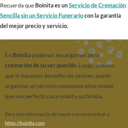
Recuerda que
Boinita es un
Servicio de Cremación
Sencilla sin un Servicio Funerario
con la garantía
del mejor precio y servicio.
En
Boinita
podemos encargarnos de la
cremación de su ser querido
. Luego, una vez
que le hayamos devuelto las cenizas, puede
organizar un servicio conmemorativo simple
que sea perfecto para usted y su familia.
Para más información de nuestro servicio entrar a
https://boinita.com