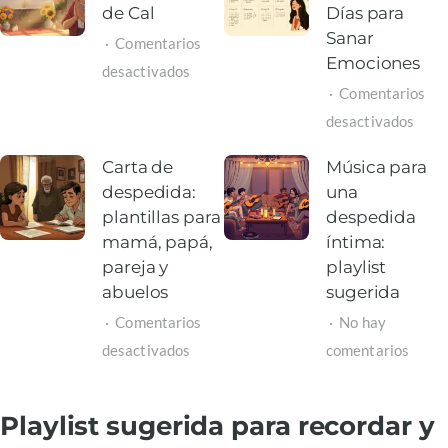
de Cal
Días para
Sanar
Comentarios
Emociones
en
desactivados
Comentarios
Oración
en
desactivados
para
Cale
Dejar
Carta de
Música para
del
la
despedida:
una
Duel
Cruz
plantillas para
despedida
30
de
mamá, papá,
íntima:
Días
pareja y
Cal
playlist
para
abuelos
sugerida
Sana
Comentarios
No hay
Emoc
en
en
desactivados
comentarios
Carta
Músi
de
para
Playlist sugerida para recordar y
despedida:
una