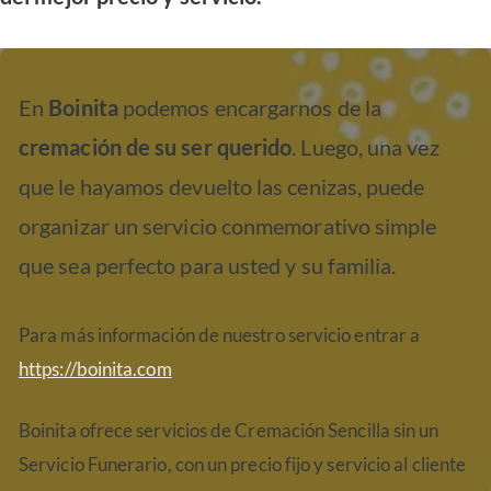
En
Boinita
podemos encargarnos de la
cremación de su ser querido
. Luego, una vez
que le hayamos devuelto las cenizas, puede
organizar un servicio conmemorativo simple
que sea perfecto para usted y su familia.
Para más información de nuestro servicio entrar a
https://boinita.com
Boinita ofrece servicios de Cremación Sencilla sin un
Servicio Funerario, con un precio fijo y servicio al cliente