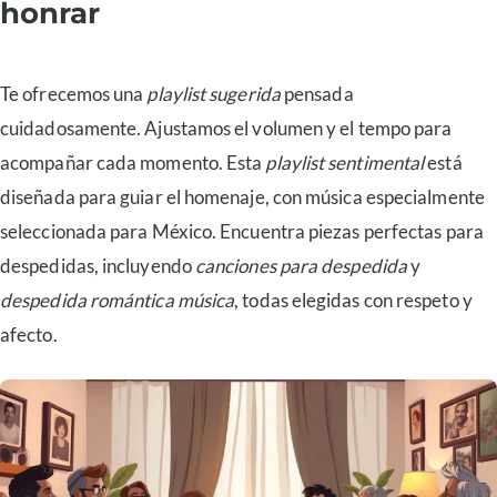
honrar
plantillas
despe
para
íntima
mamá,
playli
Te ofrecemos una
playlist sugerida
pensada
papá,
suger
cuidadosamente. Ajustamos el volumen y el tempo para
pareja
acompañar cada momento. Esta
playlist sentimental
está
y
diseñada para guiar el homenaje, con música especialmente
abuelos
seleccionada para México. Encuentra piezas perfectas para
despedidas, incluyendo
canciones para despedida
y
despedida romántica música
, todas elegidas con respeto y
afecto.