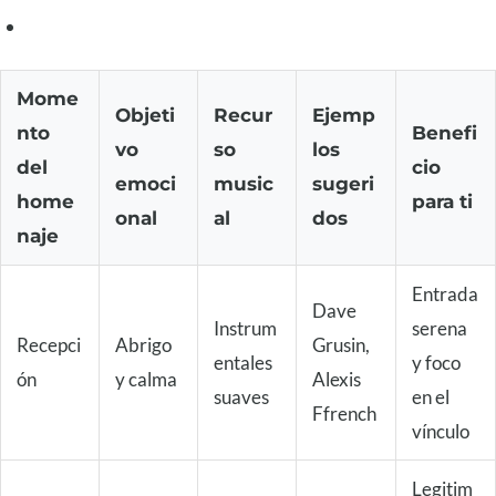
Mome
Objeti
Recur
Ejemp
nto
Benefi
vo
so
los
del
cio
emoci
music
sugeri
home
para ti
onal
al
dos
naje
Entrada
Dave
Instrum
serena
Recepci
Abrigo
Grusin,
entales
y foco
ón
y calma
Alexis
suaves
en el
Ffrench
vínculo
Legitim