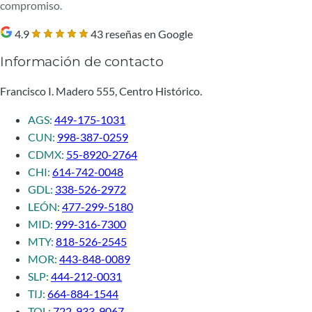
compromiso.
4.9
43 reseñas en Google
Información de contacto
Francisco I. Madero 555, Centro Histórico.
AGS:
449-175-1031
CUN:
998-387-0259
CDMX:
55-8920-2764
CHI:
614-742-0048
GDL:
338-526-2972
LEÓN:
477-299-5180
MID:
999-316-7300
MTY:
818-526-2545
MOR:
443-848-0089
SLP:
444-212-0031
TIJ:
664-884-1544
TOL:
722-933-9067