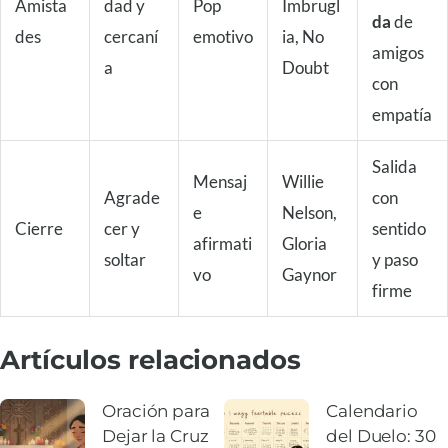
Amista
dad y
Pop
Imbrugl
da
de
des
cercaní
emotivo
ia, No
amigos
a
Doubt
con
empatía
Salida
Mensaj
Willie
Agrade
con
e
Nelson,
Cierre
cer y
sentido
afirmati
Gloria
soltar
y paso
vo
Gaynor
firme
Artículos relacionados
Oración para
Calendario
Dejar la Cruz
del Duelo: 30