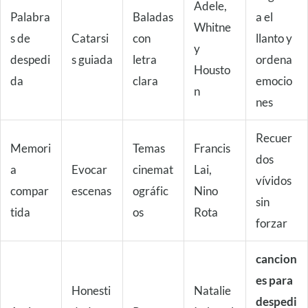
Adele,
Palabra
Baladas
a el
Whitne
s de
Catarsi
con
llanto y
y
despedi
s guiada
letra
ordena
Housto
da
clara
emocio
n
nes
Recuer
Memori
Temas
Francis
dos
a
Evocar
cinemat
Lai,
vívidos
compar
escenas
ográfic
Nino
sin
tida
os
Rota
forzar
cancion
es para
Honesti
Natalie
despedi