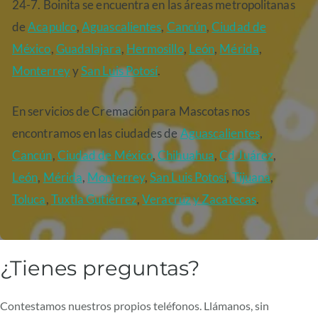
24-7. Boinita se encuentra en las áreas metropolitanas
de
Acapulco
,
Aguascalientes
,
Cancún
,
Ciudad de
México
,
Guadalajara
,
Hermosillo
,
León
,
Mérida
,
Monterrey
y
San Luis Potosí
.
En servicios de Cremación para Mascotas nos
encontramos en las ciudades de
Aguascalientes
,
Cancún
,
Ciudad de México
,
Chihuahua
,
Cd Juárez
,
León
,
Mérida
,
Monterrey
,
San Luis Potosí
,
Tijuana
,
Toluca
,
Tuxtla Gutiérrez
,
Veracruz
y Zacatecas
.
¿Tienes preguntas?
Contestamos nuestros propios teléfonos. Llámanos, sin