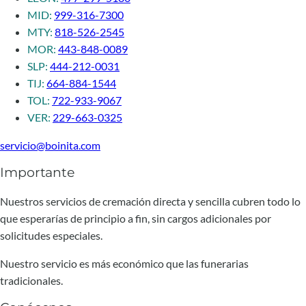
MID:
999-316-7300
MTY:
818-526-2545
MOR:
443-848-0089
SLP:
444-212-0031
TIJ:
664-884-1544
TOL:
722-933-9067
VER:
229-663-0325
servicio@boinita.com
Importante
Nuestros servicios de cremación directa y sencilla cubren todo lo
que esperarías de principio a fin, sin cargos adicionales por
solicitudes especiales.
Nuestro servicio es más económico que las funerarias
tradicionales.