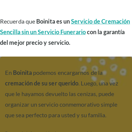
Recuerda que
Boinita es un
Servicio de Cremación
Sencilla sin un Servicio Funerario
con la garantía
del mejor precio y servicio.
En
Boinita
podemos encargarnos de la
cremación de su ser querido
. Luego, una vez
que le hayamos devuelto las cenizas, puede
organizar un servicio conmemorativo simple
que sea perfecto para usted y su familia.