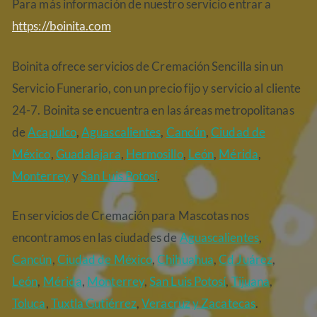
Para más información de nuestro servicio entrar a
https://boinita.com
Boinita ofrece servicios de Cremación Sencilla sin un
Servicio Funerario, con un precio fijo y servicio al cliente
24-7. Boinita se encuentra en las áreas metropolitanas
de
Acapulco
,
Aguascalientes
,
Cancún
,
Ciudad de
México
,
Guadalajara
,
Hermosillo
,
León
,
Mérida
,
Monterrey
y
San Luis Potosí
.
En servicios de Cremación para Mascotas nos
encontramos en las ciudades de
Aguascalientes
,
Cancún
,
Ciudad de México
,
Chihuahua
,
Cd Juárez
,
León
,
Mérida
,
Monterrey
,
San Luis Potosí
,
Tijuana
,
Toluca
,
Tuxtla Gutiérrez
,
Veracruz
y Zacatecas
.