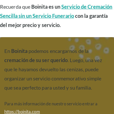
Recuerda que
Boinita es un
Servicio de Cremación
Sencilla sin un Servicio Funerario
con la garantía
del mejor precio y servicio.
En
Boinita
podemos encargarnos de la
cremación de su ser querido
. Luego, una vez
que le hayamos devuelto las cenizas, puede
organizar un servicio conmemorativo simple
que sea perfecto para usted y su familia.
Para más información de nuestro servicio entrar a
https://boinita.com