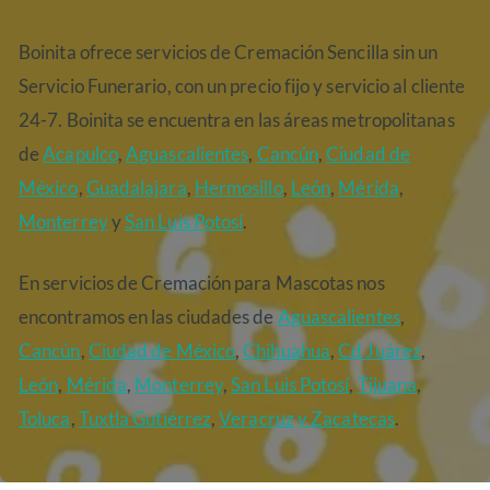
Boinita ofrece servicios de Cremación Sencilla sin un
Servicio Funerario, con un precio fijo y servicio al cliente
24-7. Boinita se encuentra en las áreas metropolitanas
de
Acapulco
,
Aguascalientes
,
Cancún
,
Ciudad de
México
,
Guadalajara
,
Hermosillo
,
León
,
Mérida
,
Monterrey
y
San Luis Potosí
.
En servicios de Cremación para Mascotas nos
encontramos en las ciudades de
Aguascalientes
,
Cancún
,
Ciudad de México
,
Chihuahua
,
Cd Juárez
,
León
,
Mérida
,
Monterrey
,
San Luis Potosí
,
Tijuana
,
Toluca
,
Tuxtla Gutiérrez
,
Veracruz
y Zacatecas
.