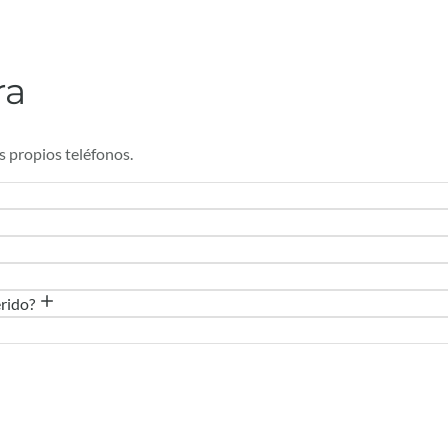
ra
s propios teléfonos.
erido?