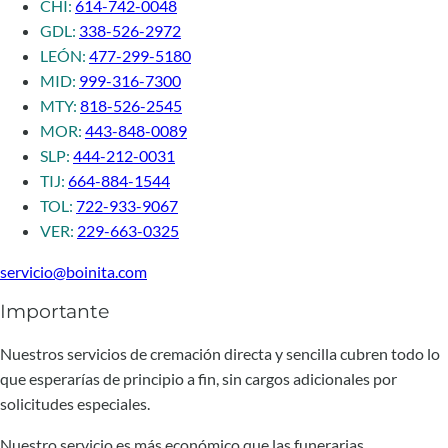
CHI:
614-742-0048
GDL:
338-526-2972
LEÓN:
477-299-5180
MID:
999-316-7300
MTY:
818-526-2545
MOR:
443-848-0089
SLP:
444-212-0031
TIJ:
664-884-1544
TOL:
722-933-9067
VER:
229-663-0325
servicio@boinita.com
Importante
Nuestros servicios de cremación directa y sencilla cubren todo lo
que esperarías de principio a fin, sin cargos adicionales por
solicitudes especiales.
Nuestro servicio es más económico que las funerarias