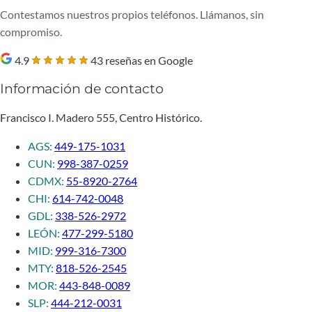
Contestamos nuestros propios teléfonos. Llámanos, sin
compromiso.
4.9
43 reseñas en Google
Información de contacto
Francisco I. Madero 555, Centro Histórico.
AGS:
449-175-1031
CUN:
998-387-0259
CDMX:
55-8920-2764
CHI:
614-742-0048
GDL:
338-526-2972
LEÓN:
477-299-5180
MID:
999-316-7300
MTY:
818-526-2545
MOR:
443-848-0089
SLP:
444-212-0031