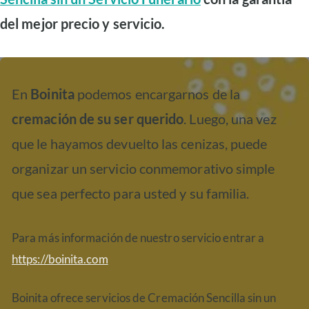
del mejor precio y servicio.
En
Boinita
podemos encargarnos de la
cremación de su ser querido
. Luego, una vez
que le hayamos devuelto las cenizas, puede
organizar un servicio conmemorativo simple
que sea perfecto para usted y su familia.
Para más información de nuestro servicio entrar a
https://boinita.com
Boinita ofrece servicios de Cremación Sencilla sin un