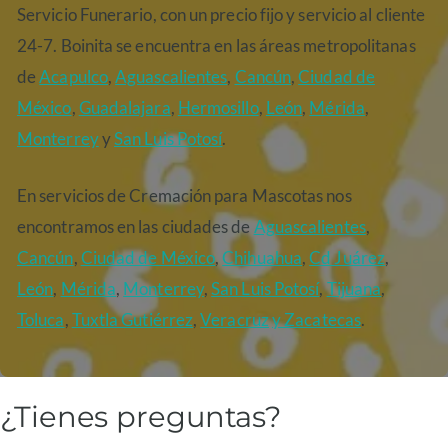
Servicio Funerario, con un precio fijo y servicio al cliente
24-7. Boinita se encuentra en las áreas metropolitanas
de
Acapulco
,
Aguascalientes
,
Cancún
,
Ciudad de
México
,
Guadalajara
,
Hermosillo
,
León
,
Mérida
,
Monterrey
y
San Luis Potosí
.
En servicios de Cremación para Mascotas nos
encontramos en las ciudades de
Aguascalientes
,
Cancún
,
Ciudad de México
,
Chihuahua
,
Cd Juárez
,
León
,
Mérida
,
Monterrey
,
San Luis Potosí
,
Tijuana
,
Toluca
,
Tuxtla Gutiérrez
,
Veracruz
y Zacatecas
.
¿Tienes preguntas?