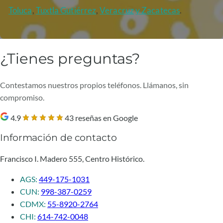
Toluca
,
Tuxtla Gutiérrez
,
Veracruz
y Zacatecas
.
¿Tienes preguntas?
Contestamos nuestros propios teléfonos. Llámanos, sin
compromiso.
4.9
43 reseñas en Google
Información de contacto
Francisco I. Madero 555, Centro Histórico.
AGS:
449-175-1031
CUN:
998-387-0259
CDMX:
55-8920-2764
CHI:
614-742-0048