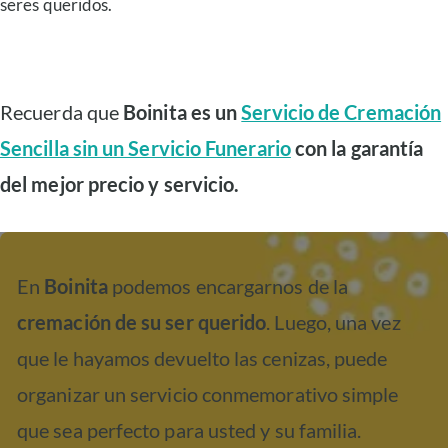
seres queridos.
Recuerda que
Boinita es un
Servicio de Cremación
Sencilla sin un Servicio Funerario
con la garantía
del mejor precio y servicio.
En
Boinita
podemos encargarnos de la
cremación de su ser querido
. Luego, una vez
que le hayamos devuelto las cenizas, puede
organizar un servicio conmemorativo simple
que sea perfecto para usted y su familia.