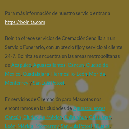
Para más información de nuestro servicio entrar a
https://boinita.com
Boinita ofrece servicios de Cremación Sencilla sin un
Servicio Funerario, con un precio fijo y servicio al cliente
24-7. Boinita se encuentra en las áreas metropolitanas
de
Acapulco
,
Aguascalientes
,
Cancún
,
Ciudad de
México
,
Guadalajara
,
Hermosillo
,
León
,
Mérida
,
Monterrey
y
San Luis Potosí
.
En servicios de Cremación para Mascotas nos
encontramos en las ciudades de
Aguascalientes
,
Cancún
,
Ciudad de México
,
Chihuahua
,
Cd Juárez
,
León
,
Mérida
,
Monterrey
,
San Luis Potosí
,
Tijuana
,