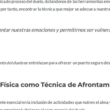
licado proceso del duelo, dotándonos de las herramientas emoc
y por tanto, encontrar la técnica que mejor se adecue a nuestr
rontar nuestras emociones y permitirnos ser vulne
nto del duelo
se entrelazan para ofrecer un puerto seguro de
d Física como Técnica de Afrontam
e esencial en la inclusión de actividades que nutren el alma y
ón emocional vital para el sano
manejo del duelo
.