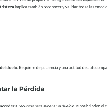
tristeza
implica también reconocer y validar todas las emoci
del duelo
. Requiere de paciencia y una actitud de autocomp
tar la Pérdida
 acceder a
recursos para superar el duelo
que nos brinden el 