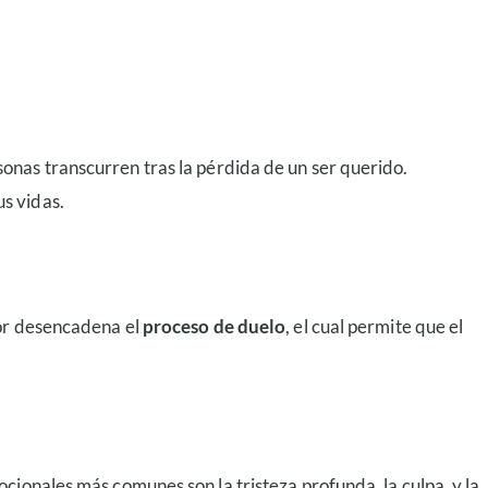
sonas transcurren tras la pérdida de un ser querido.
s vidas.
lor desencadena el
proceso de duelo
, el cual permite que el
cionales más comunes son la tristeza profunda, la culpa, y la