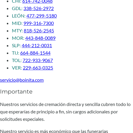
CHI:
614-742-0048
GDL:
338-526-2972
LEÓN:
477-299-5180
MID:
999-316-7300
MTY:
818-526-2545
MOR:
443-848-0089
SLP:
444-212-0031
TIJ:
664-884-1544
TOL:
722-933-9067
VER:
229-663-0325
servicio@boinita.com
Importante
Nuestros servicios de cremación directa y sencilla cubren todo lo
que esperarías de principio a fin, sin cargos adicionales por
solicitudes especiales.
Nuestro servicio es más económico que las funerarias