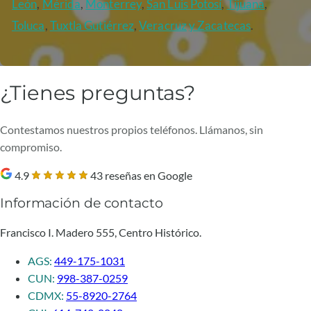
León
,
Mérida
,
Monterrey
,
San Luis Potosí
,
Tijuana
,
Toluca
,
Tuxtla Gutiérrez
,
Veracruz
y Zacatecas
.
¿Tienes preguntas?
Contestamos nuestros propios teléfonos. Llámanos, sin
compromiso.
4.9
43 reseñas en Google
Información de contacto
Francisco I. Madero 555, Centro Histórico.
AGS:
449-175-1031
CUN:
998-387-0259
CDMX:
55-8920-2764