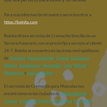
Para más información de nuestro servicio entrar a
https://boinita.com
Boinita ofrece servicios de Cremación Sencilla sin un
Servicio Funerario, con un precio fijo y servicio al cliente
24-7. Boinita se encuentra en las áreas metropolitanas
de
Acapulco
,
Aguascalientes
,
Cancún
,
Ciudad de
México
,
Guadalajara
,
Hermosillo
,
León
,
Mérida
,
Monterrey
y
San Luis Potosí
.
En servicios de Cremación para Mascotas nos
encontramos en las ciudades de
Aguascalientes
,
Cancún
,
Ciudad de México
,
Chihuahua
,
Cd Juárez
,