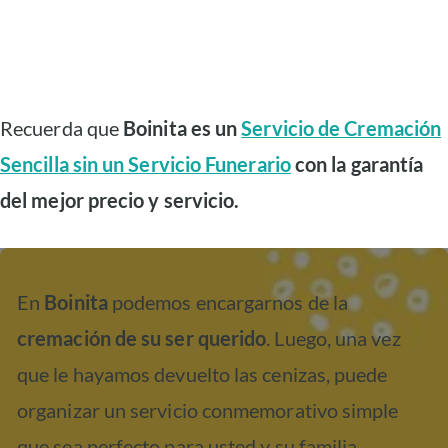
Recuerda que
Boinita es un
Servicio de Cremación
Sencilla sin un Servicio Funerario
con la garantía
del mejor precio y servicio.
En
Boinita
podemos encargarnos de la
cremación de su ser querido
. Luego, una vez
que le hayamos devuelto las cenizas, puede
organizar un servicio conmemorativo simple
que sea perfecto para usted y su familia.