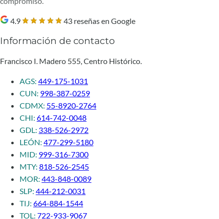
compromiso.
4.9
43 reseñas en Google
Información de contacto
Francisco I. Madero 555, Centro Histórico.
AGS:
449-175-1031
CUN:
998-387-0259
CDMX:
55-8920-2764
CHI:
614-742-0048
GDL:
338-526-2972
LEÓN:
477-299-5180
MID:
999-316-7300
MTY:
818-526-2545
MOR:
443-848-0089
SLP:
444-212-0031
TIJ:
664-884-1544
TOL:
722-933-9067