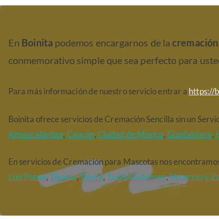
En
Boinita
podemos encargarnos de la
cremación 
conmemorativo simple que sea perfecto para usted 
Para más información de nuestro servicio entrar a
https://
Boinita ofrece servicios de Cremación Sencilla sin un Servic
Aguascalientes
,
Cancún
,
Ciudad de México
,
Guadalajara
,
En servicios de Cremación para Mascotas nos encontramos
Luis Potosí
,
Tijuana
,
Toluca
,
Tuxtla Gutiérrez
,
Veracruz
y Z