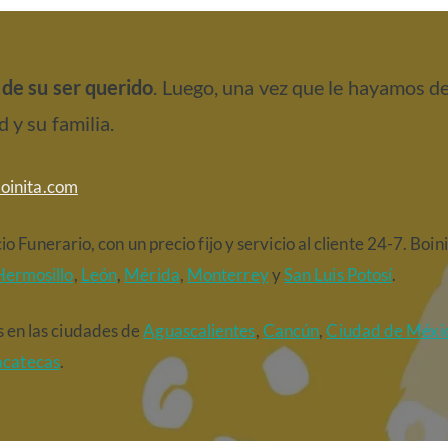
de su ser querido
. Luego, una vez que le hayamos de
y su familia.
boinita.com
io Funerario, con un precio fijo y servicio al cliente 24-7. Bo
Hermosillo
,
León
,
Mérida
,
Monterrey
y
San Luis Potosí
.
 en las ciudades de
Aguascalientes
,
Cancún
,
Ciudad de Méxi
acatecas
.