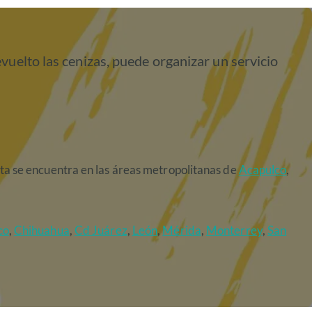
vuelto las cenizas, puede organizar un servicio
inita se encuentra en las áreas metropolitanas de
Acapulco
,
co
,
Chihuahua
,
Cd Juárez
,
León
,
Mérida
,
Monterrey
,
San