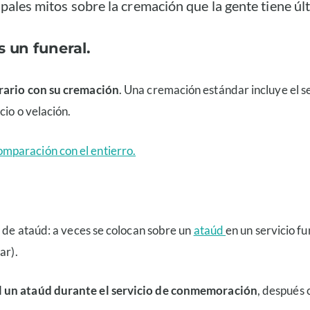
cipales mitos sobre la cremación que la gente tiene ú
s un funeral.
erario con su cremación
. Una cremación estándar incluye el s
cio o velación.
omparación con el entierro.
s de ataúd: a veces se colocan sobre un
ataúd
en un servicio f
ar).
al un ataúd durante el servicio de conmemoración
, después 