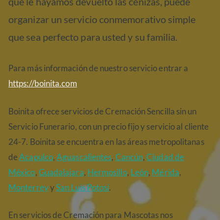
que le hayamos devuelto las cenizas, puede
organizar un servicio conmemorativo simple
que sea perfecto para usted y su familia.
Para más información de nuestro servicio entrar a
https://boinita.com
Boinita ofrece servicios de Cremación Sencilla sin un
Servicio Funerario, con un precio fijo y servicio al cliente
24-7. Boinita se encuentra en las áreas metropolitanas
de
Acapulco
,
Aguascalientes
,
Cancún
,
Ciudad de
México
,
Guadalajara
,
Hermosillo
,
León
,
Mérida
,
Monterrey
y
San Luis Potosí
.
En servicios de Cremación para Mascotas nos