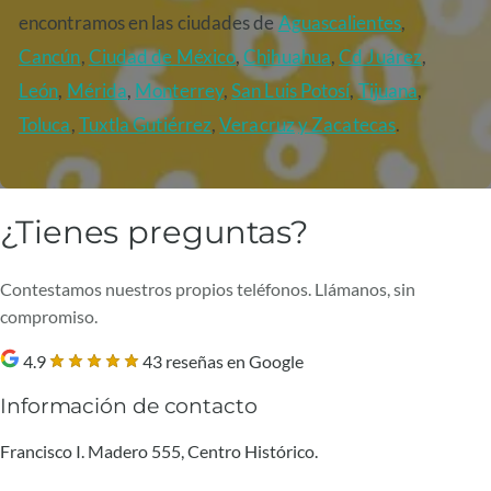
encontramos en las ciudades de
Aguascalientes
,
Cancún
,
Ciudad de México
,
Chihuahua
,
Cd Juárez
,
León
,
Mérida
,
Monterrey
,
San Luis Potosí
,
Tijuana
,
Toluca
,
Tuxtla Gutiérrez
,
Veracruz
y Zacatecas
.
¿Tienes preguntas?
Contestamos nuestros propios teléfonos. Llámanos, sin
compromiso.
4.9
43 reseñas en Google
Información de contacto
Francisco I. Madero 555, Centro Histórico.