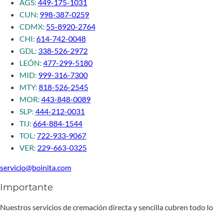
AGS:
449-175-1031
CUN:
998-387-0259
CDMX:
55-8920-2764
CHI:
614-742-0048
GDL:
338-526-2972
LEÓN:
477-299-5180
MID:
999-316-7300
MTY:
818-526-2545
MOR:
443-848-0089
SLP:
444-212-0031
TIJ:
664-884-1544
TOL:
722-933-9067
VER:
229-663-0325
servicio@boinita.com
Importante
Nuestros servicios de cremación directa y sencilla cubren todo lo