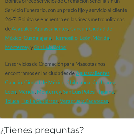
Boinita ofrece servicios de Cremación Sencilla sin un
Servicio Funerario, con un precio fijo y servicio al cliente
24-7. Boinita se encuentra en las áreas metropolitanas
de
Acapulco
,
Aguascalientes
,
Cancún
,
Ciudad de
México
,
Guadalajara
,
Hermosillo
,
León
,
Mérida
,
Monterrey
y
San Luis Potosí
.
En servicios de Cremación para Mascotas nos
encontramos en las ciudades de
Aguascalientes
,
Cancún
,
Ciudad de México
,
Chihuahua
,
Cd Juárez
,
León
,
Mérida
,
Monterrey
,
San Luis Potosí
,
Tijuana
,
Toluca
,
Tuxtla Gutiérrez
,
Veracruz
y Zacatecas
.
¿Tienes preguntas?