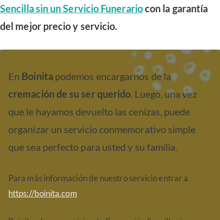
Sencilla sin un Servicio Funerario
con la garantía
del mejor precio y servicio.
En
Boinita
podemos encargarnos de la
cremación de su ser querido
. Luego, una vez
que le hayamos devuelto las cenizas, puede
organizar un servicio conmemorativo simple
que sea perfecto para usted y su familia.
Para más información de nuestro servicio entrar a
https://boinita.com