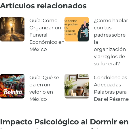
Artículos relacionados
Guía: Cómo
¿Cómo hablar
Organizar un
con tus
Funeral
padres sobre
Económico en
la
México
organización
y arreglos de
su funeral?
Guía: Qué se
Condolencias
da en un
Adecuadas –
velorio en
Palabras para
México
Dar el Pésame
Impacto Psicológico al Dormir en