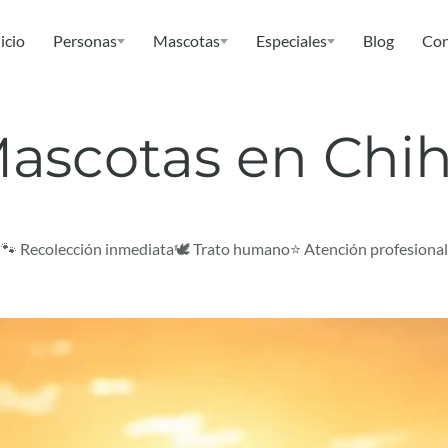
icio
Personas
Mascotas
Especiales
Blog
Con
ascotas en Chi
🐾 Recolección inmediata
🕊️ Trato humano
⭐ Atención profesional