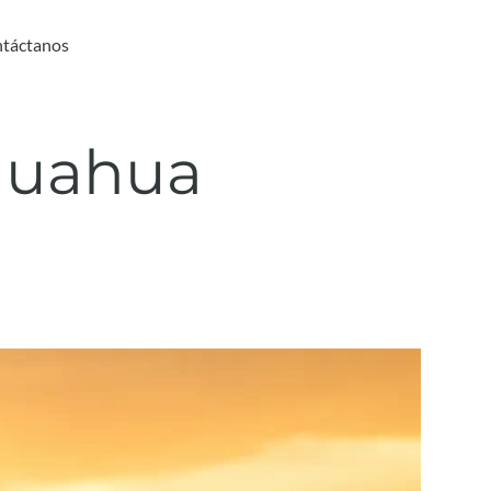
táctanos
huahua