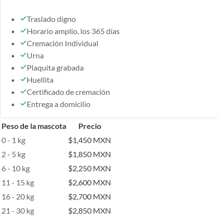
Traslado digno
Horario amplio, los 365 días
Cremación Individual
Urna
Plaquita grabada
Huellita
Certificado de cremación
Entrega a domicilio
Peso de la mascota
Precio
0 - 1 kg
$1,450 MXN
2 - 5 kg
$1,850 MXN
6 - 10 kg
$2,250 MXN
11 - 15 kg
$2,600 MXN
16 - 20 kg
$2,700 MXN
21 - 30 kg
$2,850 MXN