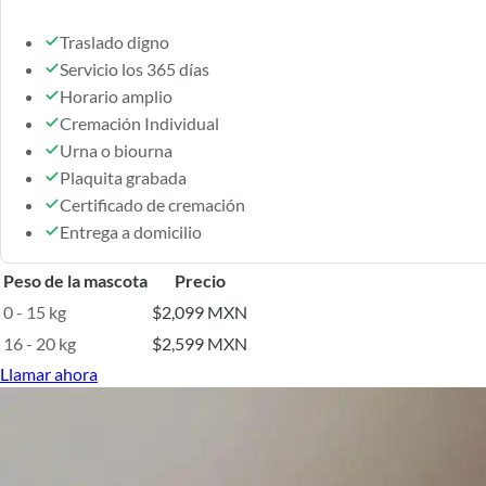
Traslado digno
Servicio los 365 días
Horario amplio
Cremación Individual
Urna o biourna
Plaquita grabada
Certificado de cremación
Entrega a domicilio
Peso de la mascota
Precio
0 - 15 kg
$2,099 MXN
16 - 20 kg
$2,599 MXN
Llamar ahora