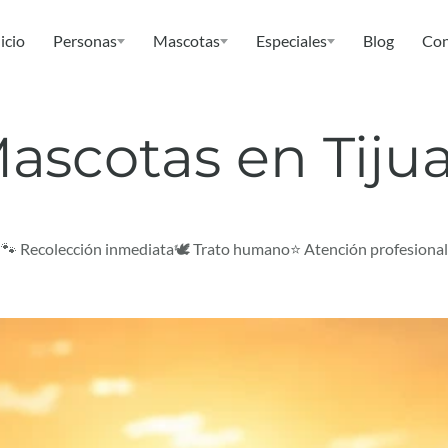
icio
Personas
Mascotas
Especiales
Blog
Con
ascotas en Tiju
🐾 Recolección inmediata
🕊️ Trato humano
⭐ Atención profesional