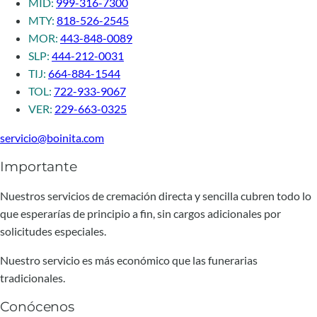
MID:
999-316-7300
MTY:
818-526-2545
MOR:
443-848-0089
SLP:
444-212-0031
TIJ:
664-884-1544
TOL:
722-933-9067
VER:
229-663-0325
servicio@boinita.com
Importante
Nuestros servicios de cremación directa y sencilla cubren todo lo
que esperarías de principio a fin, sin cargos adicionales por
solicitudes especiales.
Nuestro servicio es más económico que las funerarias
tradicionales.
Conócenos