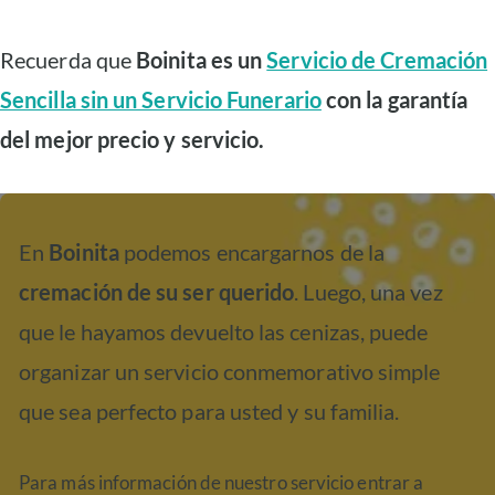
Recuerda que
Boinita es un
Servicio de Cremación
Sencilla sin un Servicio Funerario
con la garantía
del mejor precio y servicio.
En
Boinita
podemos encargarnos de la
cremación de su ser querido
. Luego, una vez
que le hayamos devuelto las cenizas, puede
organizar un servicio conmemorativo simple
que sea perfecto para usted y su familia.
Para más información de nuestro servicio entrar a