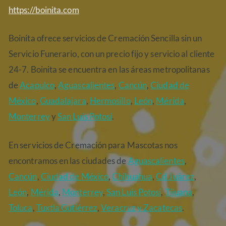
https://boinita.com
Boinita ofrece servicios de Cremación Sencilla sin un
Servicio Funerario, con un precio fijo y servicio al cliente
24-7. Boinita se encuentra en las áreas metropolitanas
de
Acapulco
,
Aguascalientes
,
Cancún
,
Ciudad de
México
,
Guadalajara
,
Hermosillo
,
León
,
Mérida
,
Monterrey
y
San Luis Potosí
.
En servicios de Cremación para Mascotas nos
encontramos en las ciudades de
Aguascalientes
,
Cancún
,
Ciudad de México
,
Chihuahua
,
Cd Juárez
,
León
,
Mérida
,
Monterrey
,
San Luis Potosí
,
Tijuana
,
Toluca
,
Tuxtla Gutiérrez
,
Veracruz
y Zacatecas
.