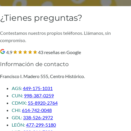
¿Tienes preguntas?
Contestamos nuestros propios teléfonos. Llámanos, sin
compromiso.
4.9
43 reseñas en Google
Información de contacto
Francisco I. Madero 555, Centro Histórico.
AGS:
449-175-1031
CUN:
998-387-0259
CDMX:
55-8920-2764
CHI:
614-742-0048
GDL:
338-526-2972
LEÓN:
477-299-5180