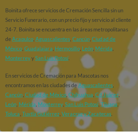
Boinita ofrece servicios de Cremación Sencilla sin un
Servicio Funerario, con un precio fijo y servicio al cliente
24-7. Boinita se encuentra en las áreas metropolitanas
de
Acapulco
,
Aguascalientes
,
Cancún
,
Ciudad de
México
,
Guadalajara
,
Hermosillo
,
León
,
Mérida
,
Monterrey
y
San Luis Potosí
.
En servicios de Cremación para Mascotas nos
encontramos en las ciudades de
Aguascalientes
,
Cancún
,
Ciudad de México
,
Chihuahua
,
Cd Juárez
,
León
,
Mérida
,
Monterrey
,
San Luis Potosí
,
Tijuana
,
Toluca
,
Tuxtla Gutiérrez
,
Veracruz
y Zacatecas
.