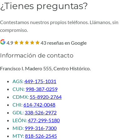
¿Tienes preguntas?
Contestamos nuestros propios teléfonos. Llámanos, sin
compromiso.
4.9
43 reseñas en Google
Información de contacto
Francisco I. Madero 555, Centro Histórico.
AGS:
449-175-1031
CUN:
998-387-0259
CDMX:
55-8920-2764
CHI:
614-742-0048
GDL:
338-526-2972
LEÓN:
477-299-5180
MID:
999-316-7300
MTY:
818-526-2545