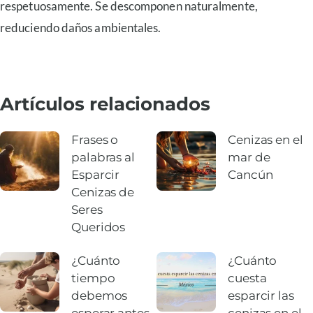
respetuosamente. Se descomponen naturalmente,
reduciendo daños ambientales.
Artículos relacionados
Frases o
Cenizas en el
palabras al
mar de
Esparcir
Cancún
Cenizas de
Seres
Queridos
¿Cuánto
¿Cuánto
tiempo
cuesta
debemos
esparcir las
esperar antes
cenizas en el