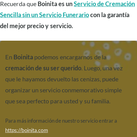
Recuerda que
Boinita es un
Servicio de Cremación
Sencilla sin un Servicio Funerario
con la garantía
del mejor precio y servicio.
En
Boinita
podemos encargarnos de la
cremación de su ser querido
. Luego, una vez
que le hayamos devuelto las cenizas, puede
organizar un servicio conmemorativo simple
que sea perfecto para usted y su familia.
Para más información de nuestro servicio entrar a
https://boinita.com