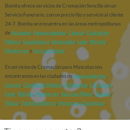
Boinita ofrece servicios de Cremación Sencilla sin un
Servicio Funerario, con un precio fijo y servicio al cliente
24-7. Boinita se encuentra en las áreas metropolitanas
de
Acapulco
,
Aguascalientes
,
Cancún
,
Ciudad de
México
,
Guadalajara
,
Hermosillo
,
León
,
Mérida
,
Monterrey
y
San Luis Potosí
.
En servicios de Cremación para Mascotas nos
encontramos en las ciudades de
Aguascalientes
,
Cancún
,
Ciudad de México
,
Chihuahua
,
Cd Juárez
,
León
,
Mérida
,
Monterrey
,
San Luis Potosí
,
Tijuana
,
Toluca
,
Tuxtla Gutiérrez
,
Veracruz
y Zacatecas
.