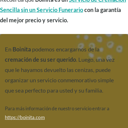
Sencilla sin un Servicio Funerario
con la garantía
del mejor precio y servicio.
En
Boinita
podemos encargarnos de la
cremación de su ser querido
. Luego, una vez
que le hayamos devuelto las cenizas, puede
organizar un servicio conmemorativo simple
que sea perfecto para usted y su familia.
Para más información de nuestro servicio entrar a
https://boinita.com