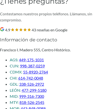
¿Tienes preguntas?
Contestamos nuestros propios teléfonos. Llámanos, sin
compromiso.
4.9
43 reseñas en Google
Información de contacto
Francisco I. Madero 555, Centro Histórico.
AGS:
449-175-1031
CUN:
998-387-0259
CDMX:
55-8920-2764
CHI:
614-742-0048
GDL:
338-526-2972
LEÓN:
477-299-5180
MID:
999-316-7300
MTY:
818-526-2545
MOR:
443-848-0089