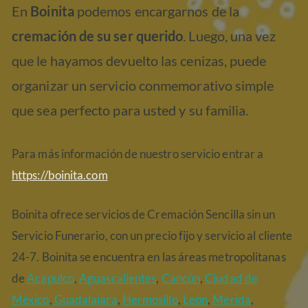
En
Boinita
podemos encargarnos de la
cremación de su ser querido
. Luego, una vez
que le hayamos devuelto las cenizas, puede
organizar un servicio conmemorativo simple
que sea perfecto para usted y su familia.
Para más información de nuestro servicio entrar a
https://boinita.com
Boinita ofrece servicios de Cremación Sencilla sin un
Servicio Funerario, con un precio fijo y servicio al cliente
24-7. Boinita se encuentra en las áreas metropolitanas
de
Acapulco
,
Aguascalientes
,
Cancún
,
Ciudad de
México
,
Guadalajara
,
Hermosillo
,
León
,
Mérida
,