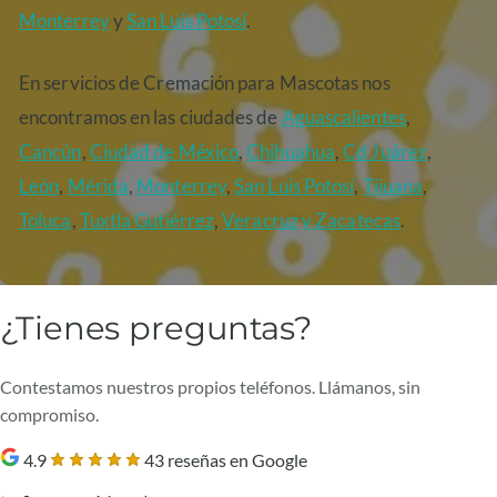
Monterrey
y
San Luis Potosí
.
En servicios de Cremación para Mascotas nos
encontramos en las ciudades de
Aguascalientes
,
Cancún
,
Ciudad de México
,
Chihuahua
,
Cd Juárez
,
León
,
Mérida
,
Monterrey
,
San Luis Potosí
,
Tijuana
,
Toluca
,
Tuxtla Gutiérrez
,
Veracruz
y Zacatecas
.
¿Tienes preguntas?
Contestamos nuestros propios teléfonos. Llámanos, sin
compromiso.
4.9
43 reseñas en Google