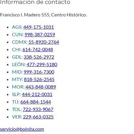
Información de contacto
Francisco I. Madero 555, Centro Histórico.
AGS:
449-175-1031
CUN:
998-387-0259
CDMX:
55-8920-2764
CHI:
614-742-0048
GDL:
338-526-2972
LEÓN:
477-299-5180
MID:
999-316-7300
MTY:
818-526-2545
MOR:
443-848-0089
SLP:
444-212-0031
TIJ:
664-884-1544
TOL:
722-933-9067
VER:
229-663-0325
servicio@boinita.com