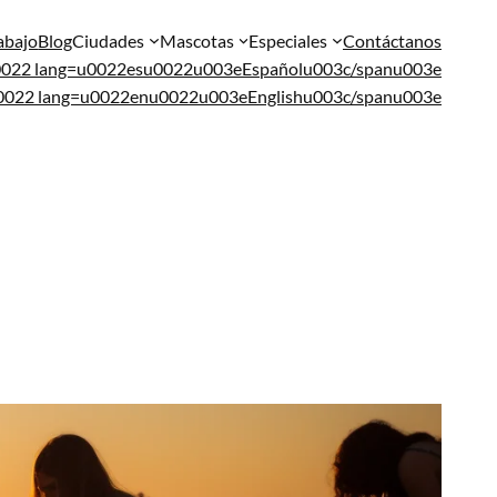
abajo
Blog
Ciudades
Mascotas
Especiales
Contáctanos
u0022 lang=u0022esu0022u003eEspañolu003c/spanu003e
u0022 lang=u0022enu0022u003eEnglishu003c/spanu003e