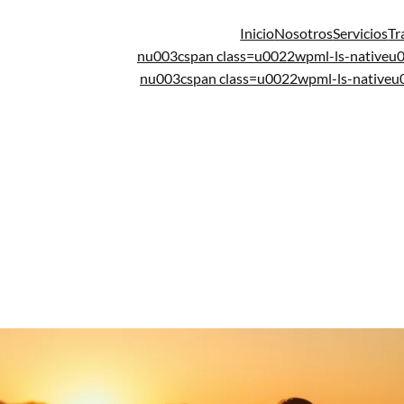
Inicio
Nosotros
Servicios
Tr
nu003cspan class=u0022wpml-ls-native
nu003cspan class=u0022wpml-ls-native