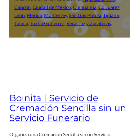
Cancún
,
Ciudad de México
,
Chihuahua
,
Cd Juárez
,
León
,
Mérida
,
Monterrey
,
San Luis Potosí
,
Tijuana
,
Toluca
,
Tuxtla Gutiérrez
,
Veracruz
y Zacatecas
.
Boinita | Servicio de
Cremación Sencilla sin un
Servicio Funerario
Organiza una Cremación Sencilla sin un Servicio