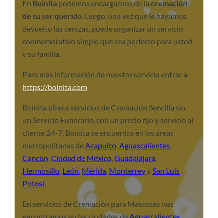
En
Boinita
podemos encargarnos de la
cremación
de su ser querido
. Luego, una vez que le hayamos
devuelto las cenizas, puede organizar un servicio
conmemorativo simple que sea perfecto para usted
y su familia.
Para más información de nuestro servicio entrar a
https://boinita.com
Boinita ofrece servicios de Cremación Sencilla sin
un Servicio Funerario, con un precio fijo y servicio al
cliente 24-7. Boinita se encuentra en las áreas
metropolitanas de
Acapulco
,
Aguascalientes
,
Cancún
,
Ciudad de México
,
Guadalajara
,
Hermosillo
,
León
,
Mérida
,
Monterrey
y
San Luis
Potosí
.
En servicios de Cremación para Mascotas nos
encontramos en las ciudades de
Aguascalientes
,