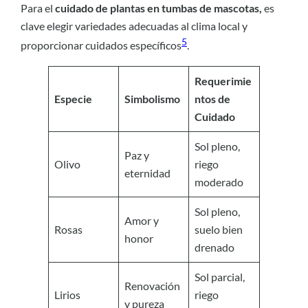
Para el
cuidado de plantas en tumbas de mascotas,
es
clave elegir variedades adecuadas al clima local y
5
proporcionar cuidados específicos
.
Requerimie
Especie
Simbolismo
ntos de
Cuidado
Sol pleno,
Paz y
Olivo
riego
eternidad
moderado
Sol pleno,
Amor y
Rosas
suelo bien
honor
drenado
Sol parcial,
Renovación
Lirios
riego
y pureza