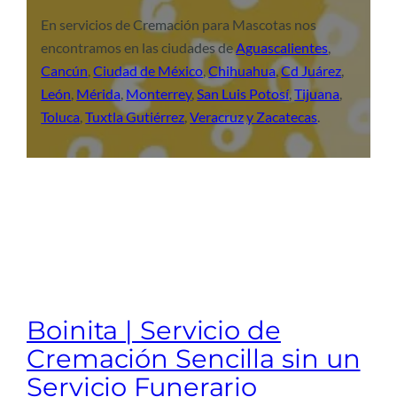
En servicios de Cremación para Mascotas nos
encontramos en las ciudades de
Aguascalientes
,
Cancún
,
Ciudad de México
,
Chihuahua
,
Cd Juárez
,
León
,
Mérida
,
Monterrey
,
San Luis Potosí
,
Tijuana
,
Toluca
,
Tuxtla Gutiérrez
,
Veracruz
y Zacatecas
.
Boinita | Servicio de
Cremación Sencilla sin un
Servicio Funerario