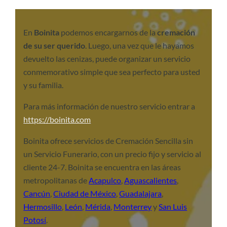
En
Boinita
podemos encargarnos de la
cremación
de su ser querido
. Luego, una vez que le hayamos
devuelto las cenizas, puede organizar un servicio
conmemorativo simple que sea perfecto para usted
y su familia.
Para más información de nuestro servicio entrar a
https://boinita.com
Boinita ofrece servicios de Cremación Sencilla sin
un Servicio Funerario, con un precio fijo y servicio al
cliente 24-7. Boinita se encuentra en las áreas
metropolitanas de
Acapulco
,
Aguascalientes
,
Cancún
,
Ciudad de México
,
Guadalajara
,
Hermosillo
,
León
,
Mérida
,
Monterrey
y
San Luis
Potosí
.