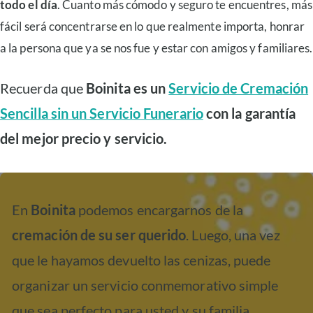
todo el día
. Cuanto más cómodo y seguro te encuentres, más
fácil será concentrarse en lo que realmente importa, honrar
a la persona que ya se nos fue y estar con amigos y familiares.
Recuerda que
Boinita es un
Servicio de Cremación
Sencilla sin un Servicio Funerario
con la garantía
del mejor precio y servicio.
En
Boinita
podemos encargarnos de la
cremación de su ser querido
. Luego, una vez
que le hayamos devuelto las cenizas, puede
organizar un servicio conmemorativo simple
que sea perfecto para usted y su familia.