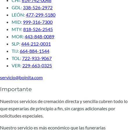
CHI:
614-742-0048
GDL:
338-526-2972
LEÓN:
477-299-5180
MID:
999-316-7300
MTY:
818-526-2545
MOR:
443-848-0089
SLP:
444-212-0031
TIJ:
664-884-1544
TOL:
722-933-9067
VER:
229-663-0325
servicio@boinita.com
Importante
Nuestros servicios de cremación directa y sencilla cubren todo lo
que esperarías de principio a fin, sin cargos adicionales por
solicitudes especiales.
Nuestro servicio es más económico que las funerarias