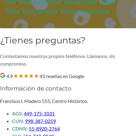
León
,
Mérida
,
Monterrey
,
San Luis Potosí
,
Tijuana
,
Toluca
,
Tuxtla Gutiérrez
,
Veracruz
y Zacatecas
.
¿Tienes preguntas?
Contestamos nuestros propios teléfonos. Llámanos, sin
compromiso.
4.9
43 reseñas en Google
Información de contacto
Francisco I. Madero 555, Centro Histórico.
AGS:
449-175-1031
CUN:
998-387-0259
CDMX:
55-8920-2764