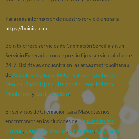
Para más información de nuestro servicio entrar a
https://boinita.com
Boinita ofrece servicios de Cremación Sencilla sin un
Servicio Funerario, con un precio fijo y servicio al cliente
24-7. Boinita se encuentra en las áreas metropolitanas
de
Acapulco
,
Aguascalientes
,
Cancún
,
Ciudad de
México
,
Guadalajara
,
Hermosillo
,
León
,
Mérida
,
Monterrey
y
San Luis Potosí
.
En servicios de Cremación para Mascotas nos
encontramos en las ciudades de
Aguascalientes
,
Cancún
,
Ciudad de México
,
Chihuahua
,
Cd Juárez
,