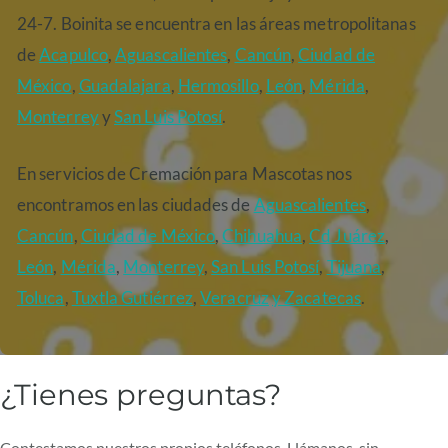
24-7. Boinita se encuentra en las áreas metropolitanas
de
Acapulco
,
Aguascalientes
,
Cancún
,
Ciudad de
México
,
Guadalajara
,
Hermosillo
,
León
,
Mérida
,
Monterrey
y
San Luis Potosí
.
En servicios de Cremación para Mascotas nos
encontramos en las ciudades de
Aguascalientes
,
Cancún
,
Ciudad de México
,
Chihuahua
,
Cd Juárez
,
León
,
Mérida
,
Monterrey
,
San Luis Potosí
,
Tijuana
,
Toluca
,
Tuxtla Gutiérrez
,
Veracruz
y Zacatecas
.
¿Tienes preguntas?
Contestamos nuestros propios teléfonos. Llámanos, sin