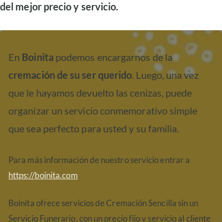
del mejor precio y servicio.
En
Boinita
podemos encargarnos de la
cremación de su ser querido
. Luego, una vez
que le hayamos devuelto las cenizas, puede
organizar un servicio conmemorativo simple
que sea perfecto para usted y su familia.
Para más información de nuestro servicio entrar a
https://boinita.com
Boinita ofrece servicios de Cremación Sencilla sin un
Servicio Funerario, con un precio fijo y servicio al cliente