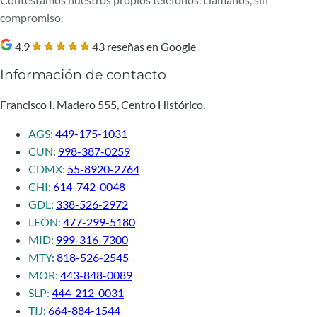
compromiso.
4.9
43 reseñas en Google
Información de contacto
Francisco I. Madero 555, Centro Histórico.
AGS:
449-175-1031
CUN:
998-387-0259
CDMX:
55-8920-2764
CHI:
614-742-0048
GDL:
338-526-2972
LEÓN:
477-299-5180
MID:
999-316-7300
MTY:
818-526-2545
MOR:
443-848-0089
SLP:
444-212-0031
TIJ:
664-884-1544