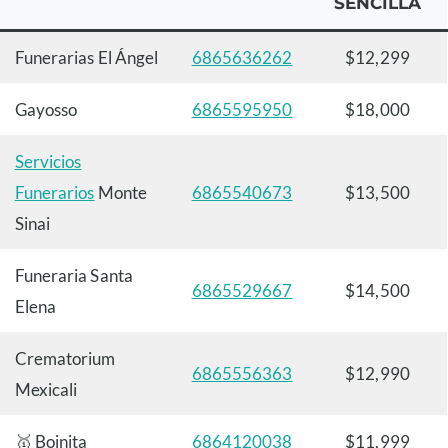
SENCILLA
Funerarias El Ángel
6865636262
$12,299
Gayosso
6865595950
$18,000
Servicios
Funerarios
Monte
6865540673
$13,500
Sinai
Funeraria Santa
6865529667
$14,500
Elena
Crematorium
6865556363
$12,990
Mexicali
🥇 Boinita
6864120038
$11,999