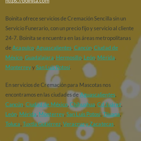
https://boinita.com
Boinita ofrece servicios de Cremación Sencilla sin un
Servicio Funerario, con un precio fijo y servicio al cliente
24-7. Boinita se encuentra en las áreas metropolitanas
de
Acapulco
,
Aguascalientes
,
Cancún
,
Ciudad de
México
,
Guadalajara
,
Hermosillo
,
León
,
Mérida
,
Monterrey
y
San Luis Potosí
.
En servicios de Cremación para Mascotas nos
encontramos en las ciudades de
Aguascalientes
,
Cancún
,
Ciudad de México
,
Chihuahua
,
Cd Juárez
,
León
,
Mérida
,
Monterrey
,
San Luis Potosí
,
Tijuana
,
Toluca
,
Tuxtla Gutiérrez
,
Veracruz
y Zacatecas
.